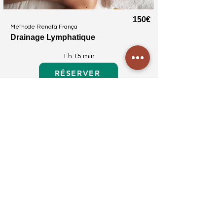
150€
Méthode Renata França
Drainage Lymphatique
1 h 15 min
RÉSERVER
✆
06 41 28 90 07
mouaya.osteo@gmail.com
ADRESSE
5 rue du Commandant Coadou
22300 Lannion, France
voir intinéraire