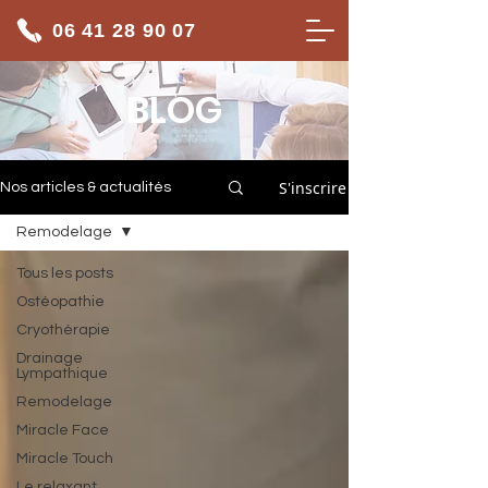
06 41 28 90 07
BLOG
S'inscrire
Nos articles & actualités
Remodelage
Tous les posts
Ostéopathie
Cryothérapie
Drainage
Lympathique
Remodelage
Miracle Face
Miracle Touch
Le relaxant