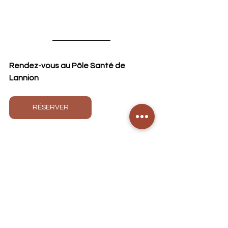
Rendez-vous au Pôle Santé de 
Lannion 
RÉSERVER
5 rue du Commandant Coadou - 
22300 Lannion, France
✆ 
06 41 28 90 07
Miracle Face