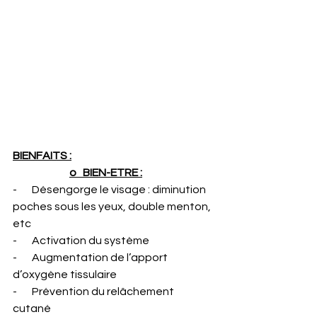
BIENFAITS :
o   BIEN-ETRE :
-       Désengorge le visage : diminution 
poches sous les yeux, double menton, 
etc
-       Activation du système 
-       Augmentation de l’apport 
d’oxygène tissulaire
-       Prévention du relâchement 
cutané