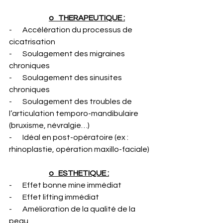
o   THERAPEUTIQUE :
-       Accélération du processus de 
cicatrisation
-       Soulagement des migraines 
chroniques
-       Soulagement des sinusites 
chroniques
-       Soulagement des troubles de 
l’articulation temporo-mandibulaire 
(bruxisme, névralgie…)
-       Idéal en post-opératoire (ex : 
rhinoplastie, opération maxillo-faciale)
o   ESTHETIQUE :
-       Effet bonne mine immédiat
-       Effet lifting immédiat
-       Amélioration de la qualité de la 
peau 