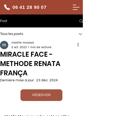
06 41 28 90 07
Post
Tous les posts
maelle mouaya
2 oct. 2022
1 min de lecture
MIRACLE FACE -
METHODE RENATA
FRANÇA
Dernière mise à jour :
23 déc. 2024
RÉSERVER