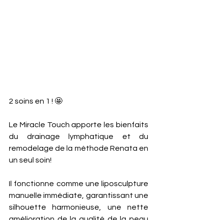
2 soins en 1 ! 🤩 
Le Miracle Touch apporte les bienfaits 
du drainage lymphatique et du 
remodelage de la méthode Renata en 
un seul soin! 
Il fonctionne comme une liposculpture 
manuelle immédiate, garantissant une 
silhouette harmonieuse, une nette 
amélioration de la qualité de la peau 