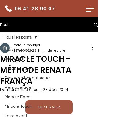
06 41 28 90 07
Post
Tous les posts
maelle mouaya
Tous les posts
10 sept. 2023
1 min de lecture
MIRACLE TOUCH -
Ostéopathie
MÉTHODE RENATA
Cryothérapie
FRANÇA
Drainage Lympathique
Remodelage
Dernière mise à jour :
23 déc. 2024
Miracle Face
Miracle Touch
RÉSERVER
Le relaxant