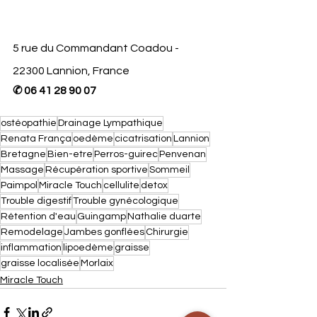
5 rue du Commandant Coadou - 
22300 Lannion, France
✆ 
06 41 28 90 07
ostéopathie
Drainage Lympathique
Renata França
oedème
cicatrisation
Lannion
Bretagne
Bien-etre
Perros-guirec
Penvenan
Massage
Récupération sportive
Sommeil
Paimpol
Miracle Touch
cellulite
detox
Trouble digestif
Trouble gynécologique
Rétention d'eau
Guingamp
Nathalie duarte
Remodelage
Jambes gonflées
Chirurgie
inflammation
lipoedème
graisse
graisse localisée
Morlaix
Miracle Touch