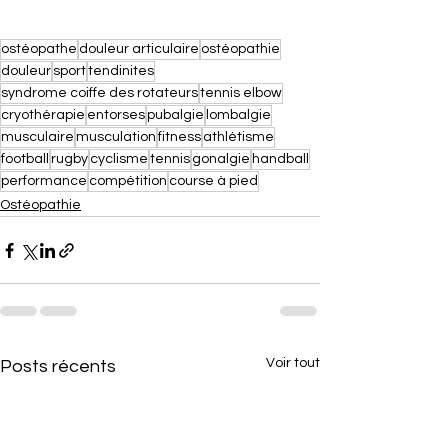
ostéopathe
douleur articulaire
ostéopathie
douleur
sport
tendinites
syndrome coiffe des rotateurs
tennis elbow
cryothérapie
entorses
pubalgie
lombalgie
musculaire
musculation
fitness
athlétisme
football
rugby
cyclisme
tennis
gonalgie
handball
performance
compétition
course à pied
Ostéopathie
Voir tout
Posts récents