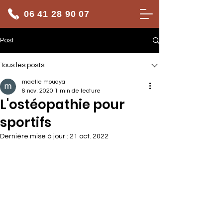
06 41 28 90 07
Post
Tous les posts
maelle mouaya
6 nov. 2020
1 min de lecture
L'ostéopathie pour
sportifs
Dernière mise à jour :
21 oct. 2022