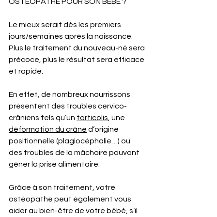
OSTEOPATHE POUR SON BEBE ?
Le mieux serait dès les premiers 
jours/semaines après la naissance. 
Plus le traitement du nouveau-né sera 
précoce, plus le résultat sera efficace 
et rapide.
En effet, de nombreux nourrissons 
présentent des troubles cervico-
crâniens tels qu’un 
torticolis
, une 
déformation du crâne
 d’origine 
positionnelle (plagiocéphalie…) ou 
des troubles de la mâchoire pouvant 
gêner la prise alimentaire. 
Grâce à son traitement, votre 
ostéopathe peut également vous 
aider au bien-être de votre bébé, s’il 