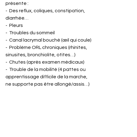
présente :
-  Des reflux, coliques, constipation, 
diarrhée…
-  Pleurs 
-  Troubles du sommeil
-  Canal lacrymal bouché (œil qui coule)
-  Problème ORL chroniques (rhinites, 
sinusites, bronchiolite, otites…)
-  Chutes (après examen médicaux)
-  Trouble de la mobilité (4 pattes ou 
apprentissage difficile de la marche, 
ne supporte pas être allongé/assis…)