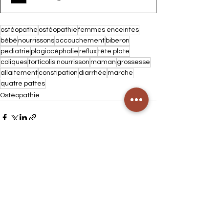
ostéopathe
ostéopathie
femmes enceintes
bébé
nourrissons
accouchement
biberon
pediatrie
plagiocéphalie
reflux
tête plate
coliques
torticolis nourrisson
maman
grossesse
allaitement
constipation
diarrhée
marche
quatre pattes
Ostéopathie
Voir tout
Posts récents