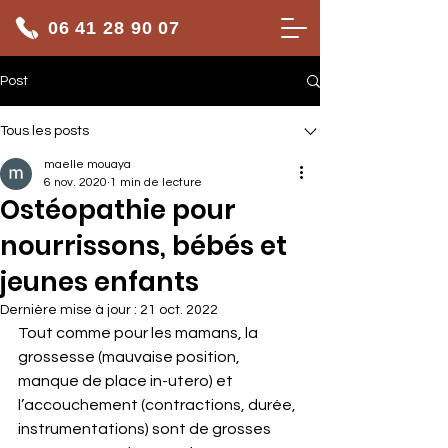
06 41 28 90 07
Post
Tous les posts
maelle mouaya
6 nov. 2020
1 min de lecture
Ostéopathie pour
nourrissons, bébés et
jeunes enfants
Dernière mise à jour :
21 oct. 2022
Tout comme pour les mamans, la 
grossesse (mauvaise position, 
manque de place in-utero) et 
l’accouchement (contractions, durée, 
instrumentations) sont de grosses 