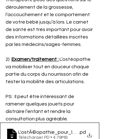
déroulement de la grossesse, 
l’accouchement et le comportement 
de votre bébé jusqu’à lors. Le carnet 
de santé est très important pour avoir 
des informations détaillées inscrites 
par les médecins/sages-femmes.
2)  
Examen/traitement :
 L’ostéopathe 
va mobiliser tout en douceur chaque 
partie du corps du nourrisson afin de 
tester la mobilité des articulations. 
PS : Il peut être intéressant de 
ramener quelques jouets pour 
distraire l’enfant et rendre la 
consultation plus agréable. 
L'ostÃ©opathie_pour_la_petite_enfance
.pd
Télécharger PD • 4.79MB