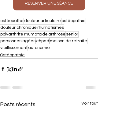
RÉSERVER UNE SÉANCE
ostéopathe
douleur articulaire
ostéopathie
douleur chronique
rhumatismes
polyarthrite rhumatoïde
arthrose
senior
personnes agées
ehpad
maison de retraite
vieillissement
autonomie
Ostéopathie
Voir tout
Posts récents