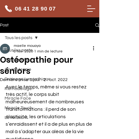
06 41 28 90 07
Post
Tous les posts
maelle mouaya
Tous les posts
6 nov. 2020
1 min de lecture
Ostéopathie pour
Ostéopathie
séniors
Cryothérapie
Drainage Lympathique
Dernière mise à jour :
21 oct. 2022
Avec le temps, même si vous restez 
Remodelage
très actif, le corps subit 
Miracle Face
malheureusement de nombreuses 
Miracle Touch
transformations : il perd de son 
élasticité, les articulations 
Le relaxant
s’enraidissent et il a de plus en plus de 
mal à s’adapter aux aléas de la vie 